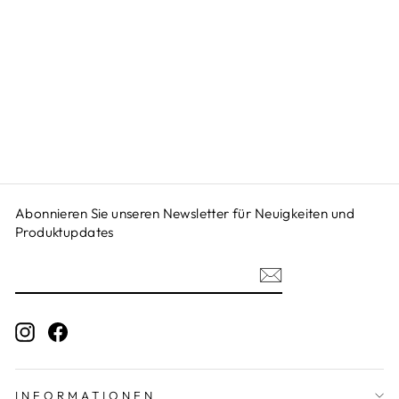
MONTESSORI
SORTIEREIER
KINDER |
FORMEN UND
FARBEN
LERNSPIEL
€44,95
Abonnieren Sie unseren Newsletter für Neuigkeiten und
Produktupdates
Instagram
Facebook
INFORMATIONEN