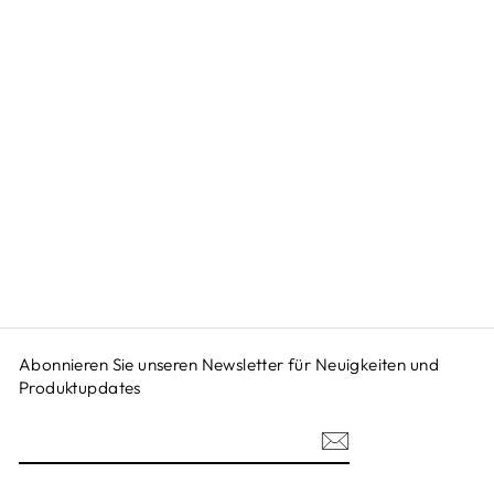
MAGNETISCHE
BAUSTEINE
KINDER |
KREATIVES
KONSTRUKTION
SSPIELZEUG
Von €59,95
Abonnieren Sie unseren Newsletter für Neuigkeiten und
Produktupdates