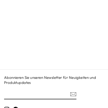
KINDER WALKIE
TALKIE KAMERA
| VIDEO FUNK
SPIELZEUG
€49,95
Abonnieren Sie unseren Newsletter für Neuigkeiten und
Produktupdates