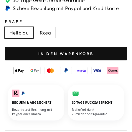
30 Tage Geld-zurück-Garantie
Sichere Bezahlung mit Paypal und Kreditkarte
FRABE
Hellblau
Rosa
IN DEN WARENKORB
30
BEQUEM & ABGESICHERT
30 TAGE RÜCKGABERECHT
Bezahle auf Rechnung mit
Risikofrei dank
Paypal oder Klarna
Zufriedenheitsgarantie